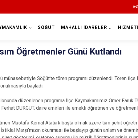
e-D
YMAKAMLIK
SÖĞÜT
MAHALLİ İDARELER
HİZMET
Bilecik
asım Öğretmenler Günü Kutlandı
 münasebetiyle Söğüt’te tören programı düzenlendi. Tören İlçe M
konulmasıyla başladı.
Bozüyük
alonunda düzenlenen programa İlçe Kaymakamımız Ömer Faruk 
Gölpazarı
erhat DURGUT, daire amirleri ile emekli öğretmen ve öğretmenler
İnhisar
tmen Mustafa Kemal Atatürk başta olmak üzere tüm şehit öğretm
Osmaneli
İstiklal Marşı’mızın okunması ile başlayıp günün anlam ve önemin
ı, slayt gösterimi, oratoryo sunumu ile müzik öğretmenlerinin sun