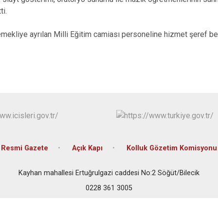
Pazaryeri
ti.
Söğüt
Yenipazar
mekliye ayrılan Milli Eğitim camiası personeline hizmet şeref bel
Resmi Gazete
Açık Kapı
Kolluk Gözetim Komisyonu
Kayhan mahallesi Ertuğrulgazi caddesi No:2 Söğüt/Bilecik
0228 361 3005