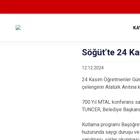
KA
Söğüt’te 24 K
12.12.2024
24 Kasım Öğretmenler Günü
çelenginin Atatürk Anıtına 
700.Yıl MTAL konferans s
TUNCER, Belediye Başkanı F
Kutlama programı Başöğre
huzurunda saygı duruşu ve 
yapılması, şiirler okunmas