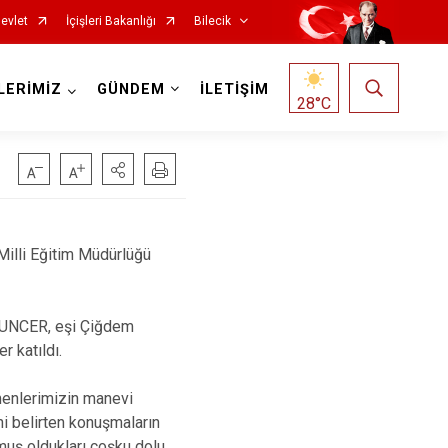
evlet
İçişleri Bakanlığı
Bilecik
LERİMİZ
GÜNDEM
İLETİŞİM
28
°C
illi Eğitim Müdürlüğü
TUNCER, eşi Çiğdem
 katıldı.
enlerimizin manevi
i belirten konuşmaların
muş oldukları coşku dolu