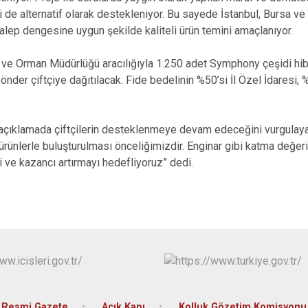
Pazaryeri
iği de alternatif olarak destekleniyor. Bu sayede İstanbul, Bursa ve
Söğüt
alep dengesine uygun şekilde kaliteli ürün temini amaçlanıyor.
Yenipazar
ım ve Orman Müdürlüğü aracılığıyla 1.250 adet Symphony çeşidi hibr
önder çiftçiye dağıtılacak. Fide bedelinin %50’si İl Özel İdaresi, %
açıklamada çiftçilerin desteklenmeye devam edeceğini vurgulayar
i ürünlerle buluşturulması önceliğimizdir. Enginar gibi katma değe
ği ve kazancı artırmayı hedefliyoruz” dedi.
Resmi Gazete
Açık Kapı
Kolluk Gözetim Komisyonu