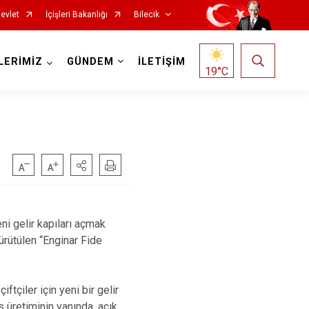
evlet
İçişleri Bakanlığı
Bilecik
LERİMİZ
GÜNDEM
İLETİŞİM
19
°C
ni gelir kapıları açmak
ürütülen “Enginar Fide
tçiler için yeni bir gelir
 üretiminin yanında, açık