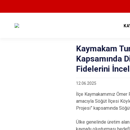
KA
Kaymakam Tunc
Kapsamında Dik
Fidelerini İnce
12.06.2025
İlçe Kaymakamımız Ömer Faru
amacıyla Söğüt İlçesi Köyle
Projesi” kapsamında Söğüt D
Ülke genelinde üretim alanı
kaynağı oluşturması hedefle