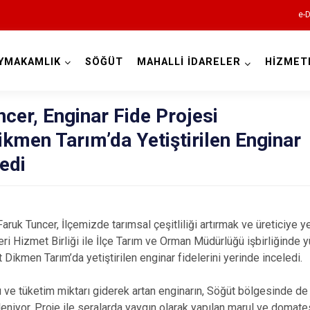
e-D
YMAKAMLIK
SÖĞÜT
MAHALLİ İDARELER
HİZMET
Bilecik
er, Enginar Fide Projesi
men Tarım’da Yetiştirilen Enginar
ledi
Bozüyük
k Tuncer, İlçemizde tarımsal çeşitliliği artırmak ve üreticiye ye
Gölpazarı
ri Hizmet Birliği ile İlçe Tarım ve Orman Müdürlüğü işbirliğinde y
ikmen Tarım’da yetiştirilen enginar fidelerini yerinde inceledi.
İnhisar
Osmaneli
 ve tüketim miktarı giderek artan enginarın, Söğüt bölgesinde de çif
niyor. Proje ile seralarda yaygın olarak yapılan marul ve domates