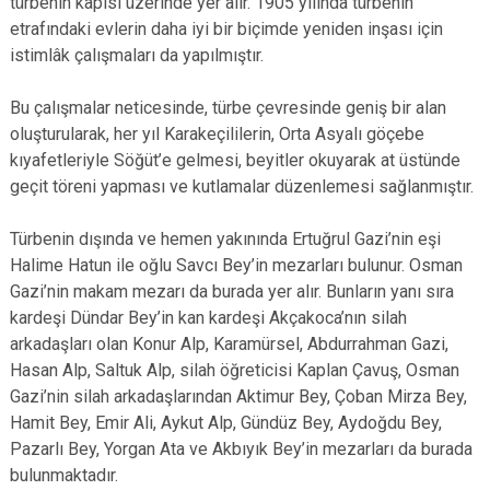
türbenin kapısı üzerinde yer alır. 1905 yılında türbenin
etrafındaki evlerin daha iyi bir biçimde yeniden inşası için
istimlâk çalışmaları da yapılmıştır.
Bu çalışmalar neticesinde, türbe çevresinde geniş bir alan
oluşturularak, her yıl Karakeçililerin, Orta Asyalı göçebe
kıyafetleriyle Söğüt’e gelmesi, beyitler okuyarak at üstünde
geçit töreni yapması ve kutlamalar düzenlemesi sağlanmıştır.
Türbenin dışında ve hemen yakınında Ertuğrul Gazi’nin eşi
Halime Hatun ile oğlu Savcı Bey’in mezarları bulunur. Osman
Gazi’nin makam mezarı da burada yer alır. Bunların yanı sıra
kardeşi Dündar Bey’in kan kardeşi Akçakoca’nın silah
arkadaşları olan Konur Alp, Karamürsel, Abdurrahman Gazi,
Hasan Alp, Saltuk Alp, silah öğreticisi Kaplan Çavuş, Osman
Gazi’nin silah arkadaşlarından Aktimur Bey, Çoban Mirza Bey,
Hamit Bey, Emir Ali, Aykut Alp, Gündüz Bey, Aydoğdu Bey,
Pazarlı Bey, Yorgan Ata ve Akbıyık Bey’in mezarları da burada
bulunmaktadır.