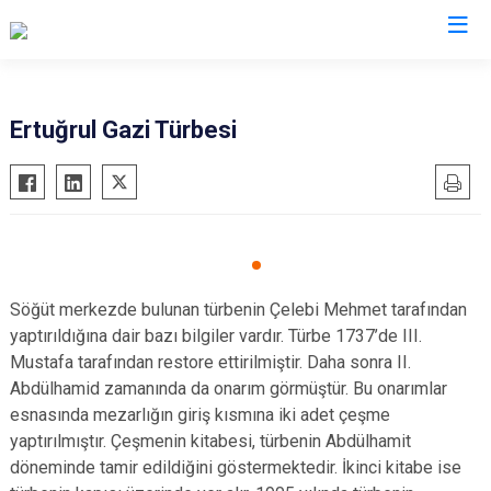
Bilecik
Ertuğrul Gazi Türbesi
Bozüyük
Gölpazarı
İnhisar
Osmaneli
Pazaryeri
Söğüt merkezde bulunan türbenin Çelebi Mehmet tarafından
yaptırıldığına dair bazı bilgiler vardır. Türbe 1737’de III.
Söğüt
Mustafa tarafından restore ettirilmiştir. Daha sonra II.
Yenipazar
Abdülhamid zamanında da onarım görmüştür. Bu onarımlar
esnasında mezarlığın giriş kısmına iki adet çeşme
yaptırılmıştır. Çeşmenin kitabesi, türbenin Abdülhamit
döneminde tamir edildiğini göstermektedir. İkinci kitabe ise